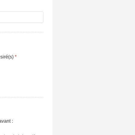
ésiré(s)
*
avant :