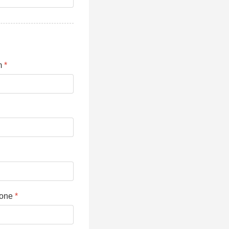
m
*
hone
*