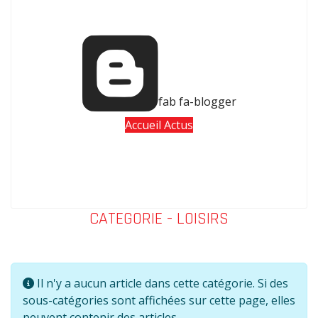
fab fa-blogger
Accueil Actus
CATEGORIE - LOISIRS
Info
Il n'y a aucun article dans cette catégorie. Si des
sous-catégories sont affichées sur cette page, elles
peuvent contenir des articles.